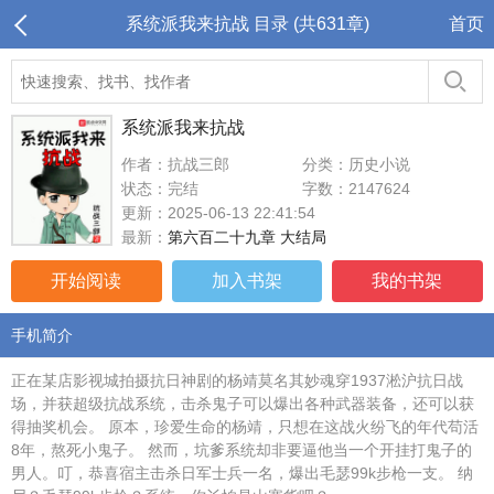
系统派我来抗战 目录 (共631章)
首页
系统派我来抗战
作者：抗战三郎
分类：历史小说
状态：完结
字数：2147624
更新：2025-06-13 22:41:54
最新：
第六百二十九章 大结局
开始阅读
加入书架
我的书架
手机简介
正在某店影视城拍摄抗日神剧的杨靖莫名其妙魂穿1937淞沪抗日战
场，并获超级抗战系统，击杀鬼子可以爆出各种武器装备，还可以获
得抽奖机会。 原本，珍爱生命的杨靖，只想在这战火纷飞的年代苟活
8年，熬死小鬼子。 然而，坑爹系统却非要逼他当一个开挂打鬼子的
男人。叮，恭喜宿主击杀日军士兵一名，爆出毛瑟99k步枪一支。 纳