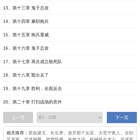
13、第十三章 鬼子总攻
14、第十四章 兼职炮兵
15、第十五章 炮兵显威
16、第十六章 鬼子总攻
17、第十七章 再次成立敢死队
18、第十八章 豁出去了
19、第十九章 胜利，全面反击
20、第二十章 打扫战场的意外
上一页
下一页
相关推荐：
星临诸天
、
长生界
、
放开那个女巫
、
大苍守夜人
、
全职
艺术家
、
武道神尊
、
噩梦惊袭
、
食飨之诗
、
机械炼金术士
、
亏成首